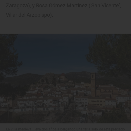
Zaragoza), y Rosa Gómez Martínez ('San Vicente',
Villar del Arzobispo).
La villa medieval lleva dos años albergando una feria solo de este preciado