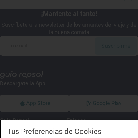
¡Mantente al tanto!
Suscríbete a la newsletter de los amantes del viaje y de
la buena comida
Suscribirme
Descárgate la App
App Store
Google Play
Guía Repsol
Enlaces
Tus Preferencias de Cookies
Comer
Contacto