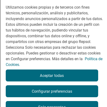
Viajar
Sala de prensa
Utilizamos cookies propias y de terceros con fines
técnicos, personalización, análisis y publicitarios,
Dormir
Canal de ética
incluyendo anuncios personalizados a partir de tus datos.
Estos últimos pueden incluir la creación de un perfil con
tus hábitos de navegación, pudiendo vincular tus
dispositivos, combinar tus datos online y offline, y
compartirlos con otras empresas del grupo Repsol.
Política de privacidad
Política de cookies
Nota legal
Selecciona Solo necesarias para rechazar las cookies
Condiciones del servicio
opcionales. Puedes gestionar o desactivar estas cookies
© Repsol S.A. 2000
- 2026
en Configurar preferencias. Más detalles en la
Política de
Cookies.
Aceptar todas
Configurar preferencias