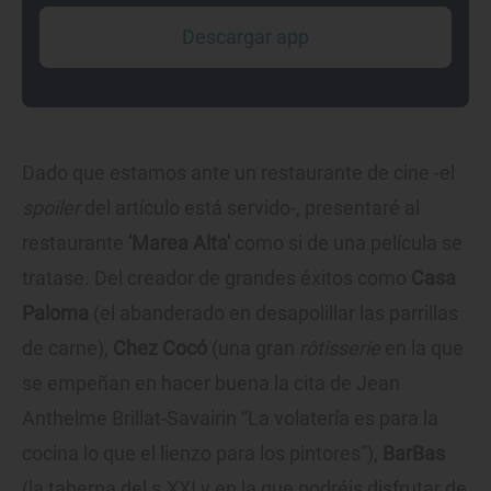
Descargar app
Dado que estamos ante un restaurante de cine -el
spoiler
del artículo está servido-, presentaré al
restaurante
'Marea Alta'
como si de una película se
tratase. Del creador de grandes éxitos como
Casa
Paloma
(el abanderado en desapolillar las parrillas
de carne),
Chez Cocó
(una gran
rôtisserie
en la que
se empeñan en hacer buena la cita de Jean
Anthelme Brillat-Savairin “La volatería es para la
cocina lo que el lienzo para los pintores”),
BarBas
(la taberna del s.XXI y en la que podréis disfrutar de