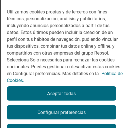
App Store
Google Play
Utilizamos cookies propias y de terceros con fines
técnicos, personalización, análisis y publicitarios,
Guía Repsol
Enlaces
incluyendo anuncios personalizados a partir de tus
datos. Estos últimos pueden incluir la creación de un
Comer
Contacto
perfil con tus hábitos de navegación, pudiendo vincular
Viajar
Sala de prensa
tus dispositivos, combinar tus datos online y offline, y
compartirlos con otras empresas del grupo Repsol.
Dormir
Canal de ética
Selecciona Solo necesarias para rechazar las cookies
opcionales. Puedes gestionar o desactivar estas cookies
en Configurar preferencias. Más detalles en la
Política de
Cookies.
Política de privacidad
Política de cookies
Nota legal
Aceptar todas
Condiciones del servicio
© Repsol S.A. 2000
- 2026
Configurar preferencias