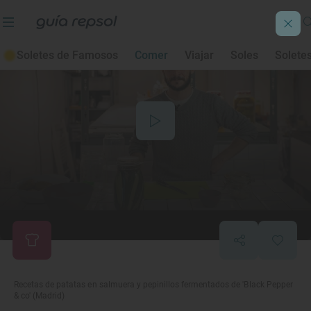
Soletes de Famosos
Comer
Viajar
Soles
Solete
Recetas de patatas en salmuera y pepinillos fermentados de 'Black Pepper
& co' (Madrid)