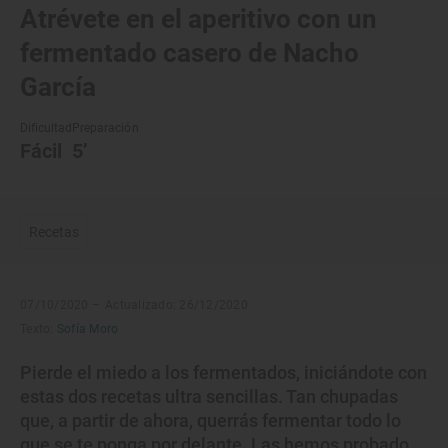
Atrévete en el aperitivo con un
fermentado casero de Nacho
García
Dificultad
Preparación
Fácil
5’
Recetas
07/10/2020 –
Actualizado: 26/12/2020
Texto:
Sofía Moro
Pierde el miedo a los fermentados, iniciándote con
estas dos recetas ultra sencillas. Tan chupadas
que, a partir de ahora, querrás fermentar todo lo
que se te ponga por delante. Las hemos probado