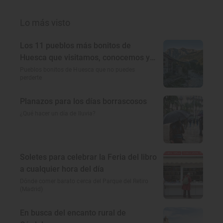
Lo más visto
Los 11 pueblos más bonitos de
Huesca que visitamos, conocemos y
amamos
Pueblos bonitos de Huesca que no puedes
perderte
Planazos para los días borrascosos
¿Qué hacer un día de lluvia?
Soletes para celebrar la Feria del libro
a cualquier hora del día
Dónde comer barato cerca del Parque del Retiro
(Madrid)
En busca del encanto rural de