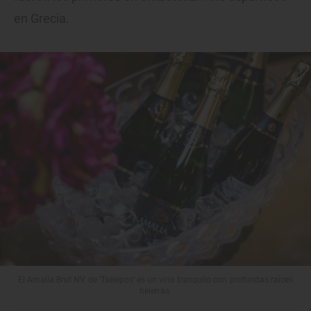
en Grecia.
El Amalia Brut NV de ‘Tselepos’ es un vino tranquilo con profundas raíces
helenas.