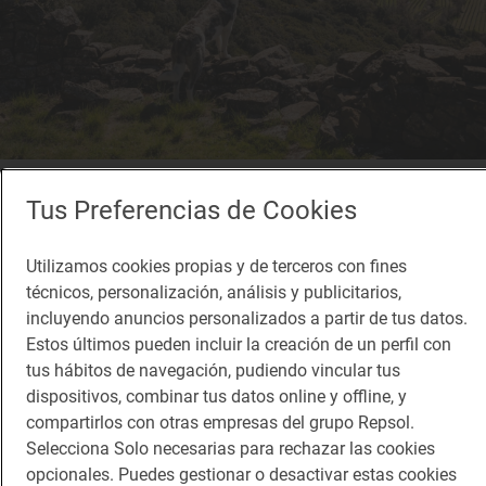
Reportaje gastronómico
Tus Preferencias de Cookies
Los vinos hospitalarios de un ilustrado
Así es la Bodega Castell d’Encus en el Pallars Jussá (Talarn, Lleida)
Utilizamos cookies propias y de terceros con fines
técnicos, personalización, análisis y publicitarios,
incluyendo anuncios personalizados a partir de tus datos.
Estos últimos pueden incluir la creación de un perfil con
tus hábitos de navegación, pudiendo vincular tus
dispositivos, combinar tus datos online y offline, y
compartirlos con otras empresas del grupo Repsol.
Selecciona Solo necesarias para rechazar las cookies
opcionales. Puedes gestionar o desactivar estas cookies