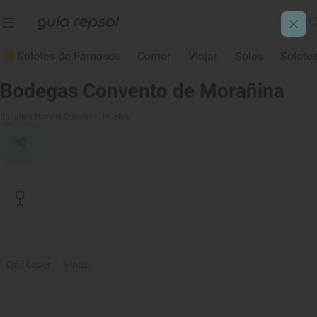
Soletes de Famosos
Comer
Viajar
Soles
Solete
Contenido de archivo
Bodegas Convento de Morañina
Bollullos Par del Condado
, Huelva
Qué beber
Vinos