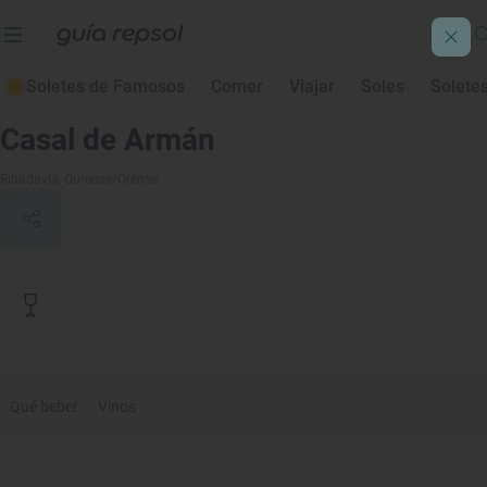
Soletes de Famosos
Comer
Viajar
Soles
Solete
Contenido de archivo
Casal de Armán
Ribadavia
, Ourense/Orense
Qué beber
Vinos