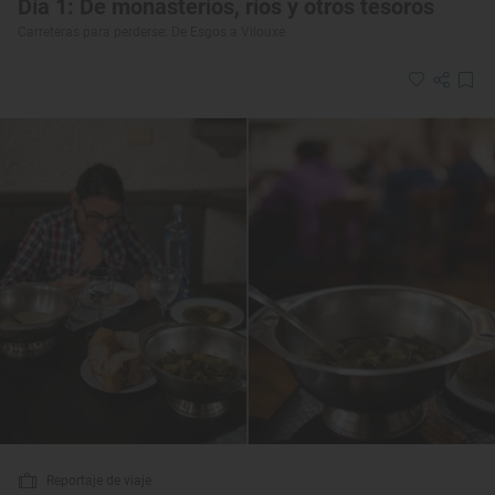
Día 1: De monasterios, ríos y otros tesoros
Carreteras para perderse: De Esgos a Vilouxe
Reportaje de viaje