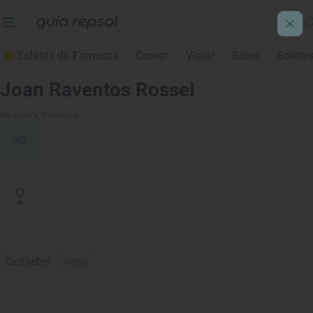
Soletes de Famosos
Comer
Viajar
Soles
Solete
Contenido de archivo
Joan Raventos Rossel
Masquefa
, Barcelona
Qué beber
Vinos