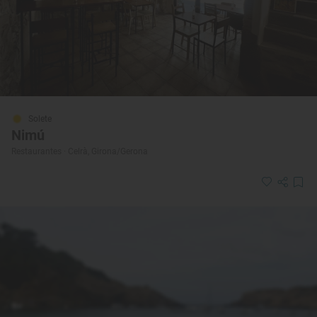
Solete
Nimú
Restaurantes · Celrà, Girona/Gerona