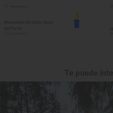
Monumento
Monasterio de Santa María
del Parral
I
Segovia, Segovia
Se
Te puede int