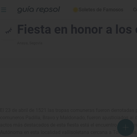
Soletes de Famosos
C
Fiesta en honor a lo
Anaya
, Segovia
El 23 de abril de 1521 las tropas comuneras fueron derrotadas por
comuneros Padilla, Bravo y Maldonado, fueron ajusticiados al dí
actos más destacados de esta fiesta está el encuentro y parla
Autónoma en esta localidad vallisoletana cercana a Tordesillas