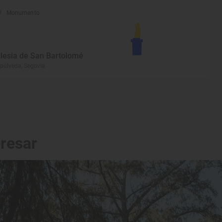
Monumento
glesia de San Bartolomé
púlveda, Segovia
eresar