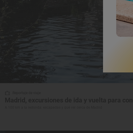
Reportaje de viaje
Madrid, excursiones de ida y vuelta para co
A 100 km a la redonda: escapadas y qué ver cerca de Madrid