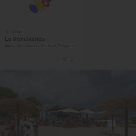
Solete
La Renaixença
Bares · Cornudella de Montsant, Tarragona