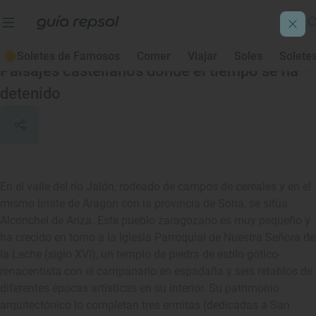
Alconchel de Ariza
Soletes de Famosos
Comer
Viajar
Soles
Solete
Paisajes castellanos donde el tiempo se ha
detenido
En el valle del río Jalón, rodeado de campos de cereales y en el
mismo límite de Aragón con la provincia de Soria, se sitúa
Alconchel de Ariza. Este pueblo zaragozano es muy pequeño y
ha crecido en torno a la Iglesia Parroquial de Nuestra Señora de
la Leche (siglo XVI), un templo de piedra de estilo gótico-
renacentista con el campanario en espadaña y seis retablos de
diferentes épocas artísticas en su interior. Su patrimonio
arquitectónico lo completan tres ermitas (dedicadas a San