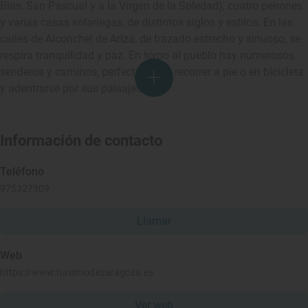
Blas, San Pascual y a la Virgen de la Soledad), cuatro peirones
y varias casas solariegas, de distintos siglos y estilos. En las
calles de Alconchel de Ariza, de trazado estrecho y sinuoso, se
respira tranquilidad y paz. En torno al pueblo hay numerosos
senderos y caminos, perfectos para recorrer a pie o en bicicleta
y adentrarse por sus paisajes.
Información de contacto
Teléfono
975327309
Llamar
Web
https://www.turismodezaragoza.es
Ver web