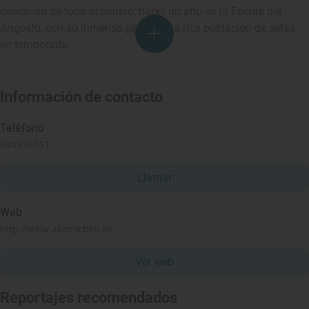
descanso de toda actividad; hacer un alto en la Fuente del
Angosto, con su inmenso pinar y una rica población de setas
en temporada.
Información de contacto
Teléfono
949836051
Llamar
Web
http://www.alcoroches.es
Ver web
Reportajes recomendados