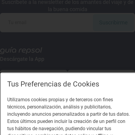
Suscríbete a la newsletter de los amantes del viaje y de
la buena comida
Suscribirme
Descárgate la App
App Store
Google Play
Tus Preferencias de Cookies
Guía Repsol
Enlaces
Utilizamos cookies propias y de terceros con fines
técnicos, personalización, análisis y publicitarios,
Comer
Contacto
incluyendo anuncios personalizados a partir de tus datos.
Viajar
Sala de prensa
Estos últimos pueden incluir la creación de un perfil con
tus hábitos de navegación, pudiendo vincular tus
Dormir
Canal de ética