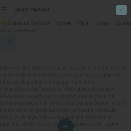
Almarza de Cameros
Soletes de Famosos
Comer
Viajar
Soles
Solete
Arte popular
Este municipio riojano mantiene viva toda su antigua esencia,
conservando el característico suelo de la zona y numerosas
muestras de arquitectura popular. Por lo tanto,
visitar Almarza de Cameros es viajar al pasado. En sus
alrededores se puede dar un agradable paseo por la Vía
Romana del Iregua o la Cañada Real Soriana Oriental, y en su
interior visitar la iglesia parroquial de Nuestra Señora del
Campillo, del siglo XVI, que contiene una hermosa pila
bautismal románica del siglo XII, o las ermitas de Nuestra