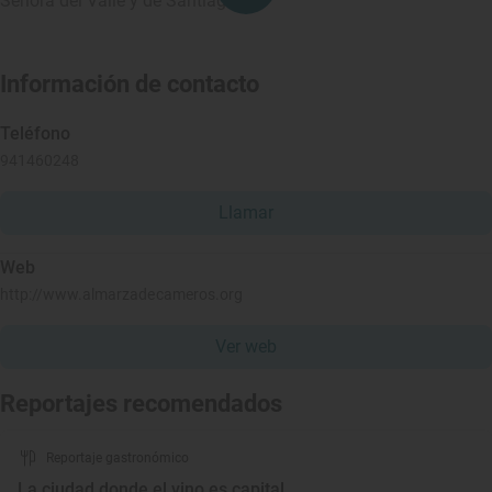
Señora del Valle y de Santiago.
Información de contacto
Teléfono
941460248
Llamar
Web
http://www.almarzadecameros.org
Ver web
Reportajes recomendados
Reportaje gastronómico
La ciudad donde el vino es capital