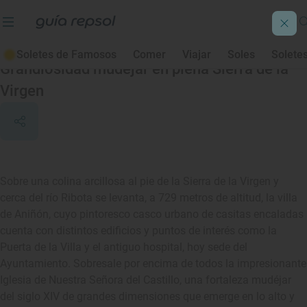
Aniñón
Soletes de Famosos
Comer
Viajar
Soles
Solete
Grandiosidad mudéjar en plena Sierra de la
Virgen
Sobre una colina arcillosa al pie de la Sierra de la Virgen y
cerca del río Ribota se levanta, a 729 metros de altitud, la villa
de Aniñón, cuyo pintoresco casco urbano de casitas encaladas
cuenta con distintos edificios y puntos de interés como la
Puerta de la Villa y el antiguo hospital, hoy sede del
Ayuntamiento. Sobresale por encima de todos la impresionante
Iglesia de Nuestra Señora del Castillo, una fortaleza mudéjar
del siglo XIV de grandes dimensiones que emerge en lo alto y