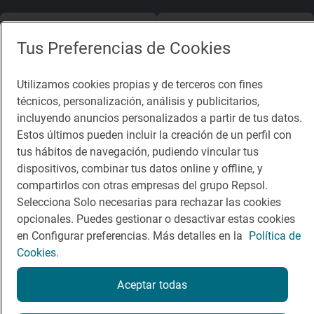
App Store
Google Play
Tus Preferencias de Cookies
Guía Repsol
Enlaces
Utilizamos cookies propias y de terceros con fines
técnicos, personalización, análisis y publicitarios,
Comer
Contacto
incluyendo anuncios personalizados a partir de tus datos.
Viajar
Sala de prensa
Estos últimos pueden incluir la creación de un perfil con
tus hábitos de navegación, pudiendo vincular tus
Dormir
Canal de ética
dispositivos, combinar tus datos online y offline, y
compartirlos con otras empresas del grupo Repsol.
Selecciona Solo necesarias para rechazar las cookies
opcionales. Puedes gestionar o desactivar estas cookies
en Configurar preferencias. Más detalles en la
Política de
Política de privacidad
Política de cookies
Nota legal
Cookies.
Condiciones del servicio
© Repsol S.A. 2000
- 2026
Aceptar todas