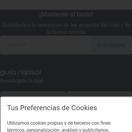
¡Mantente al tanto!
Suscríbete a la newsletter de los amantes del viaje y de
la buena comida
Suscribirme
Descárgate la App
App Store
Google Play
Tus Preferencias de Cookies
Guía Repsol
Enlaces
Utilizamos cookies propias y de terceros con fines
técnicos, personalización, análisis y publicitarios,
Comer
Contacto