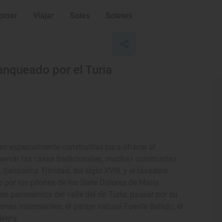
omer
Viajar
Soles
Soletes
lanqueado por el Turia
n especialmente construidas para ofrecer al
bservar las casas tradicionales, muchas construidas
Santísima Trinidad, del siglo XVIII, y el lavadero
 por los pilones de los Siete Dolores de María
te panorámica del valle del río Turia; pasear por su
nes interesantes: el paraje natural Fuente Bellido, el
Negra.