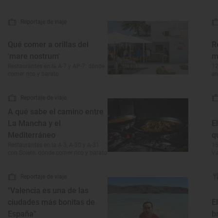
Reportaje de viaje
Qué comer a orillas del
R
'mare nostrum'
m
Restaurantes en la A-7 y AP-7: dónde
12
comer rico y barato
en
Reportaje de viaje
A qué sabe el camino entre
La Mancha y el
E
Mediterráneo
q
Restaurantes en la A-3, A-30 y A-31
15
con Solete: dónde comer rico y barato
Va
Reportaje de viaje
"Valencia es una de las
ciudades más bonitas de
E
España"
b