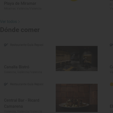
Playa de Miramar
El
Miramar, València/Valencia
Va
Ver todos
Dónde comer
Restaurante Guía Repsol
Canalla Bistró
C
Valencia, València/Valencia
Va
Restaurante Guía Repsol
Central Bar - Ricard
Camarena
E
Valencia, València/Valencia
Va