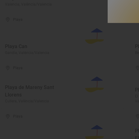
Valencia, València/Valencia
Ol
Playa
Playa Can
P
Gandía, València/Valencia
Be
Playa
Playa de Mareny Sant
P
Llorens
El
Cullera, València/Valencia
Va
Playa
P
E