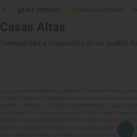
Soletes de Famosos
C
Casas Altas
Tranquilidad e inspiración en un pueblo f
Las calles de este pequeño pueblo del Rincón de Ademuz parece
visitante tranquilos y meditativos paseos durante los cuales o
en piedra. Además, en el núcleo urbano destacan la iglesia de la 
rehabilitado. El camino que conduce al Calvario está flanqueado
Santísima. Desde el paraje del Puntal del Sordo hay una excelen
ribera es otro plan que inspira calma y sosiego. Algunas excursio
de la Fuente del Inarejo, la Fresnera y el barranco de la Umbría 