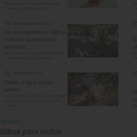
Ricardo Gómez: sus restaurantes,
Nu
hoteles y destinos favoritos
Va
Reportaje gastronómico
De una imprenta de 1908 al
mercado gastronómico
G
definitivo
p
Mercado de la Imprenta (Valencia):
Qu
nuevo espacio gastronómico
si
Reportaje de viaje
Donde el agua se hizo
piedra
P
Las Chorreras de Enguídanos y otras
c
zonas de agua de las Hoces del
Cabriel
Re
Ver todos
Sitios para visitar