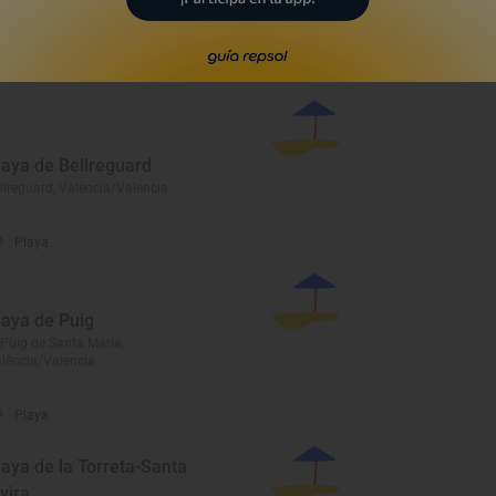
iva, València/Valencia
Playa
laya de Bellreguard
llreguard, València/Valencia
Playa
laya de Puig
 Puig de Santa Maria,
lència/Valencia
Playa
laya de la Torreta-Santa
lvira