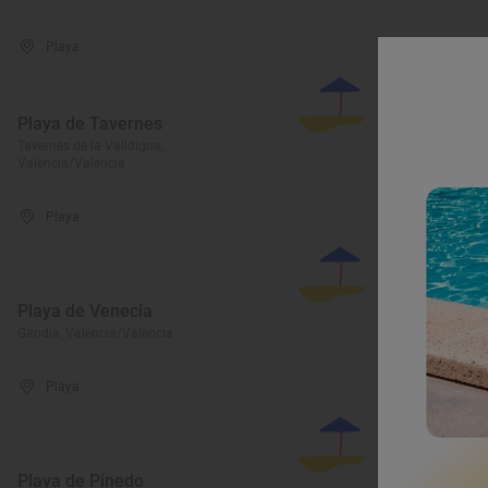
Playa
Playa de Tavernes
P
Tavernes de la Valldigna,
València/Valencia
Ol
Playa
Playa de Venecia
P
Gandía, València/Valencia
Cu
Playa
Playa de Pinedo
P