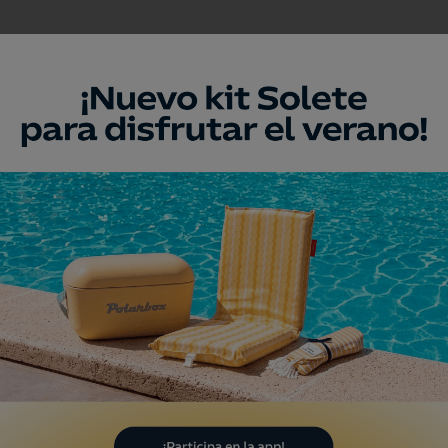
Playa
laya de L'Aigua Morta
iva, València/Valencia
Playa
laya de L'Estany
llera, València/Valencia
Playa
laya de Pau Pi