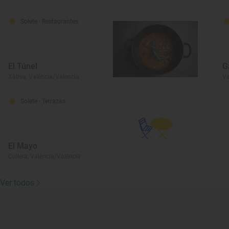
Solete
· Restaurantes
El Túnel
G
Xàtiva, València/Valencia
Va
Solete
· Terrazas
El Mayo
Cullera, València/Valencia
Ver todos