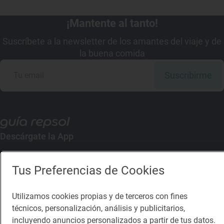
¡Mantente al tanto!
Suscríbete a la newsletter de los amantes del viaje y de
la buena comida
Suscribirme
Descárgate la App
App Store
Google Play
Tus Preferencias de Cookies
Guía Repsol
Enlaces
Utilizamos cookies propias y de terceros con fines
técnicos, personalización, análisis y publicitarios,
incluyendo anuncios personalizados a partir de tus datos.
Comer
Contacto