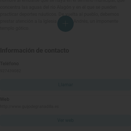
nombre al embalse que se haya en el término municipal, que
concentra las aguas del río Alagón y en el que se pueden
practicar deportes náuticos. De vuelta al pueblo, debemos
prestar atención a la Iglesia de San Andrés, un imponente
templo gótico.
Información de contacto
Teléfono
927439082
Llamar
Web
http://www.guijodegranadilla.es
Ver web