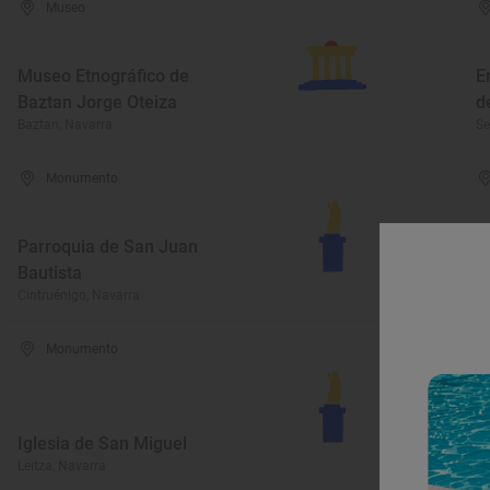
Museo
Museo Etnográfico de
E
Baztan Jorge Oteiza
d
Baztan, Navarra
Se
Monumento
Parroquia de San Juan
B
Bautista
P
Cintruénigo, Navarra
Pa
Monumento
C
Iglesia de San Miguel
d
Leitza, Navarra
Sa