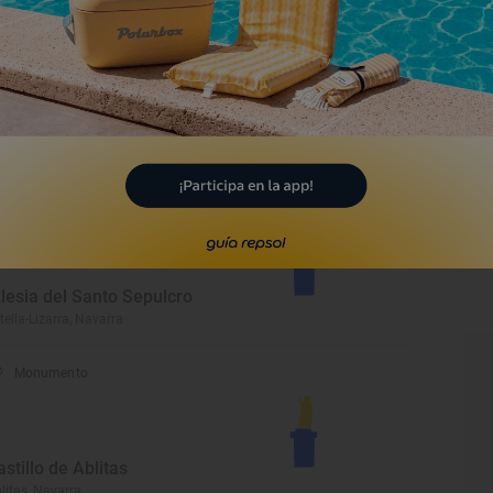
Monumento
glesia de San Esteban
ruzábal, Navarra
Monumento
glesia del Santo Sepulcro
tella-Lizarra, Navarra
Monumento
astillo de Ablitas
litas, Navarra