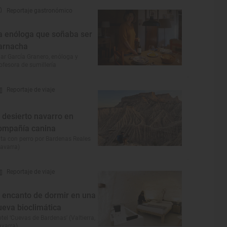
Reportaje gastronómico
a enóloga que soñaba ser
arnacha
lar García Granero, enóloga y
ofesora de sumillería
Reportaje de viaje
l desierto navarro en
ompañía canina
ta con perro por Bardenas Reales
avarra)
Reportaje de viaje
l encanto de dormir en una
ueva bioclimática
tel ‘Cuevas de Bardenas’ (Valtierra,
varra)