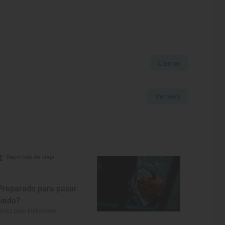
Llamar
Ver web
Reportaje de viaje
Preparado para pasar
iedo?
anes para Halloween