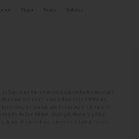
omer
Viajar
Soles
Soletes
al de San Juan Xar, un espectáculo botánico en el que
ién conocidos como abedulillos) de la Península,
la reserva. En Igantzi, que forma parte del Valle de
parroquia de San Miguel Arcángel, de estilo gótico
ipio, desde el que se llega con comodidad al Parque