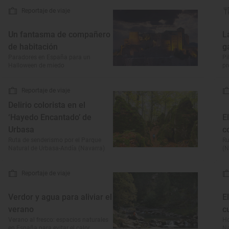
Reportaje de viaje
Un fantasma de compañero
L
de habitación
g
Paradores en España para un
Pi
Halloween de miedo
pr
Reportaje de viaje
Delirio colorista en el
‘Hayedo Encantado’ de
E
Urbasa
c
Ruta de senderismo por el Parque
Ru
Natural de Urbasa-Andía (Navarra)
(N
Reportaje de viaje
Verdor y agua para aliviar el
E
verano
c
Verano al fresco: espacios naturales
Ho
en España para evitar el calor
Na