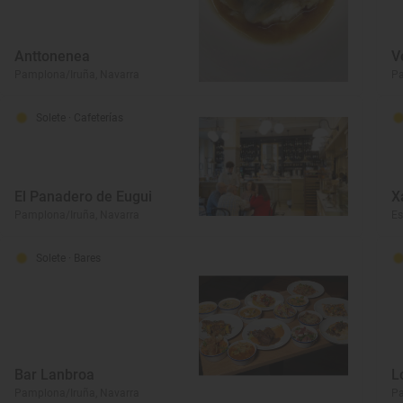
Anttonenea
V
Pamplona/Iruña, Navarra
Pa
Solete
· Cafeterías
El Panadero de Eugui
X
Pamplona/Iruña, Navarra
Es
Solete
· Bares
Bar Lanbroa
L
Pamplona/Iruña, Navarra
Pa