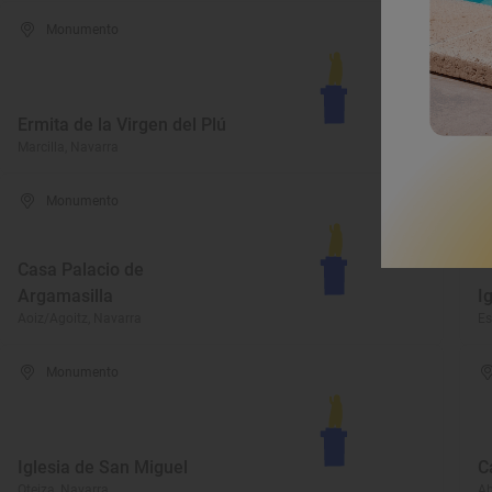
Monumento
Ermita de la Virgen del Plú
I
Marcilla, Navarra
Mu
Monumento
Casa Palacio de
Argamasilla
I
Aoiz/Agoitz, Navarra
Es
Monumento
Iglesia de San Miguel
C
Oteiza, Navarra
Ab