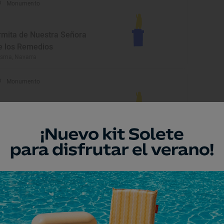
Monumento
rmita de Nuestra Señora
e los Remedios
sma, Navarra
Monumento
iblioteca Pública de
amplona-San Francisco
mplona/Iruña, Navarra
Monumento
onvento Nuestra Señora
el Carmen de Sangüesa
ngüesa/Zangoza, Navarra