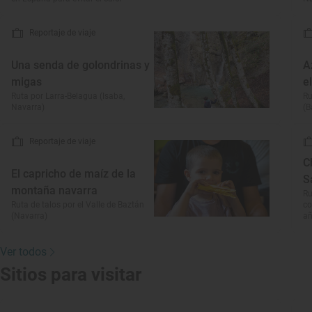
Reportaje de viaje
Una senda de golondrinas y
A
migas
e
Ruta por Larra-Belagua (Isaba,
Ru
Navarra)
(B
Reportaje de viaje
C
El capricho de maíz de la
S
montaña navarra
Ru
Ruta de talos por el Valle de Baztán
co
(Navarra)
a
Ver todos
Sitios para visitar