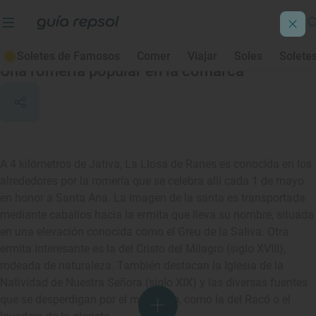
La Llosa de Ranes
Soletes de Famosos
Comer
Viajar
Soles
Solete
Una romería popular en la comarca
A 4 kilómetros de Játiva, La Llosa de Ranes es conocida en los
alrededores por la romería que se celebra allí cada 1 de mayo
en honor a Santa Ana. La imagen de la santa es transportada
mediante caballos hacia la ermita que lleva su nombre, situada
en una elevación conocida como el Greu de la Saliva. Otra
ermita interesante es la del Cristo del Milagro (siglo XVIII),
rodeada de naturaleza. También destacan la Iglesia de la
Natividad de Nuestra Señora (siglo XIX) y las diversas fuentes
que se desperdigan por el municipio, como la del Racó o el