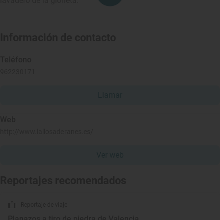
lavadero de la glorieta.
Información de contacto
Teléfono
962230171
Llamar
Web
http://www.lallosaderanes.es/
Ver web
Reportajes recomendados
Reportaje de viaje
Planazos a tiro de piedra de Valencia