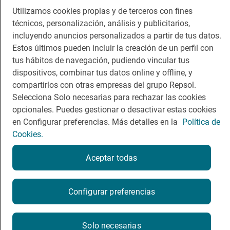
Guía Repsol
Enlaces
Utilizamos cookies propias y de terceros con fines
técnicos, personalización, análisis y publicitarios,
incluyendo anuncios personalizados a partir de tus datos.
Comer
Contacto
Estos últimos pueden incluir la creación de un perfil con
Viajar
Sala de prensa
tus hábitos de navegación, pudiendo vincular tus
dispositivos, combinar tus datos online y offline, y
Dormir
Canal de ética
compartirlos con otras empresas del grupo Repsol.
Selecciona Solo necesarias para rechazar las cookies
opcionales. Puedes gestionar o desactivar estas cookies
en Configurar preferencias. Más detalles en la
Política de
Cookies.
Política de privacidad
Política de cookies
Nota legal
Condiciones del servicio
Aceptar todas
© Repsol S.A. 2000
- 2026
Configurar preferencias
Solo necesarias