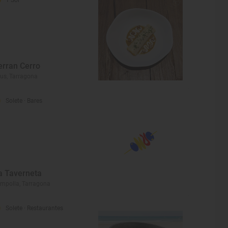
1 Sol
erran Cerro
us, Tarragona
Solete
· Bares
a Taverneta
Ampolla, Tarragona
Solete
· Restaurantes