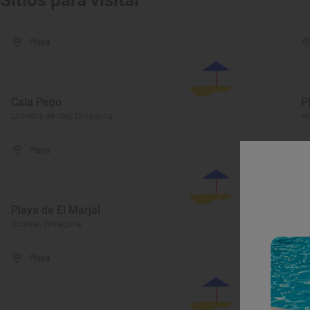
Sitios para visitar
Playa
Cala Pepo
P
L'Ametlla de Mar, Tarragona
Mo
Playa
Playa de El Marjal
P
Alcanar, Tarragona
Al
Playa
P