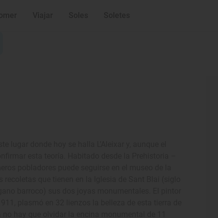
omer
Viajar
Soles
Soletes
te lugar donde hoy se halla L’Aleixar y, aunque el
nfirmar esta teoría. Habitado desde la Prehistoria –
meros pobladores puede seguirse en el museo de la
recoletas que tienen en la Iglesia de Sant Blai (siglo
órgano barroco) sus dos joyas monumentales. El pintor
911, plasmó en 32 lienzos la belleza de esta tierra de
ta no hay que olvidar la encina monumental de 11