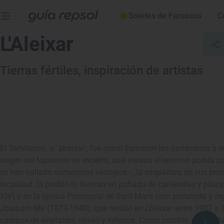
Soletes de Famosos
C
L'Aleixar
Tierras fértiles, inspiración de artistas
El 'fertilísimo', o 'abaisar'
,
fue como
llamaron los sarracenos a es
origen del topónimo es incierto, una mirada al entorno podría co
se han hallado numerosos vestigios–, la singladura de sus pri
localidad. El pueblo lo forman un puñado de callejuelas y plazas 
XIV) y en la Iglesia Parroquial de Sant Martí (con portalada y 
Joaquim Mir (1873-1940), que residió en L’Aleixar entre 1907 y 1
campos de avellanos, olivos y viñedos. Como colofón a la visi