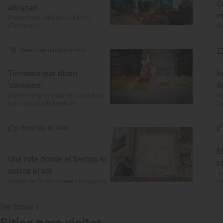
C
abrazan
m
Productores del Delta del Ebro
(Tarragona)
Re
Reportaje gastronómico
Turrones que dicen
I
'cómeme'
d
Dónde comprar turrones, los dulces
Ho
más clásicos de Navidad
Ta
Reportaje de viaje
E
Una ruta donde el tiempo lo
c
marca el sol
Ti
Relojes de Sol en Porrera (Tarragona)
o
Ver todos