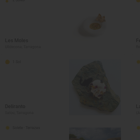
2 Soles
Les Moles
F
Ulldecona, Tarragona
Re
1 Sol
Deliranto
L
Salou, Tarragona
L'
Solete
· Terrazas