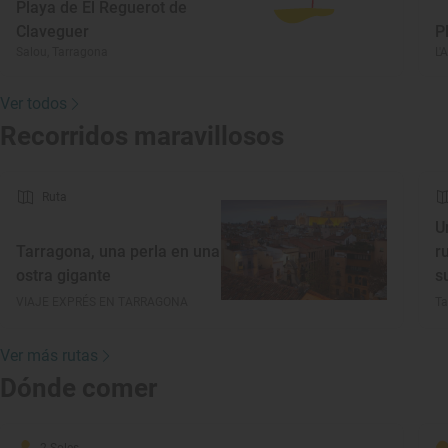
Playa de El Reguerot de
Claveguer
P
Salou, Tarragona
L'
Ver todos
Recorridos maravillosos
Ruta
U
Tarragona, una perla en una
r
ostra gigante
s
VIAJE EXPRÉS EN TARRAGONA
Ta
Ver más rutas
Dónde comer