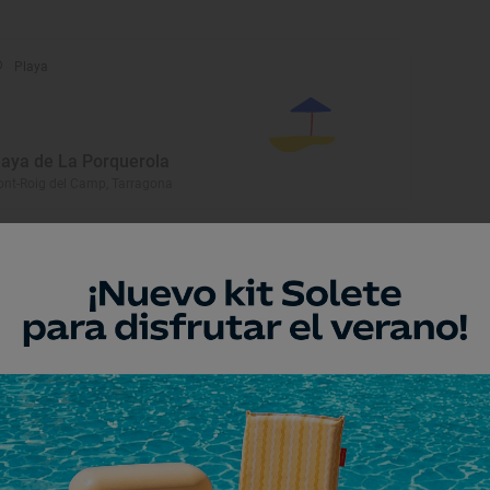
Playa
laya de La Porquerola
nt-Roig del Camp, Tarragona
Playa
laya de Altafulla
tafulla, Tarragona
Playa
laya de Les Cases