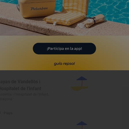
'Alcanar
canar, Tarragona
Playa
ala Canyadell
tafulla, Tarragona
Playa
layas de Vandellòs i
'Hospitalet de l'Infant
ndellòs i l'Hospitalet de l'Infant,
rragona
Playa