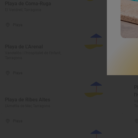
Playa de Coma-Ruga
d
El Vendrell, Tarragona
Al
Playa
Playa de L'Arenal
C
Vandellòs i l'Hospitalet de l'Infant,
Tarragona
Al
Playa
P
l
Playa de Ribes Altes
Va
L'Ametlla de Mar, Tarragona
Ta
Playa