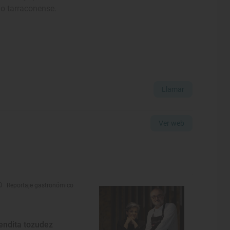
lo tarraconense.
Llamar
Ver web
Reportaje gastronómico
endita tozudez