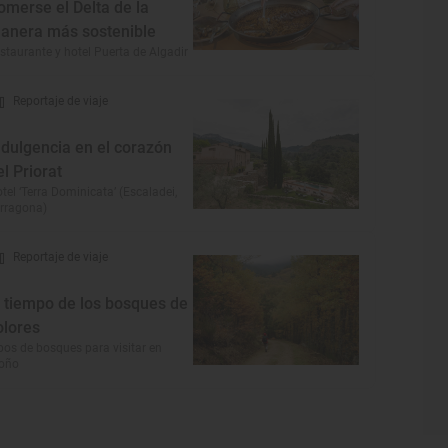
omerse el Delta de la
anera más sostenible
staurante y hotel Puerta de Algadir
Reportaje de viaje
ndulgencia en el corazón
el Priorat
tel ‘Terra Dominicata’ (Escaladei,
rragona)
Reportaje de viaje
l tiempo de los bosques de
olores
pos de bosques para visitar en
toño