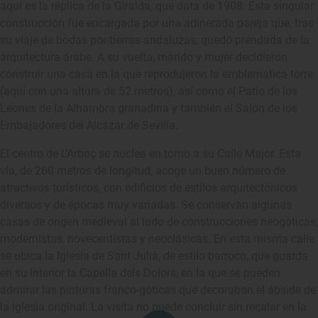
aquí es la réplica de la Giralda, que data de 1908. Esta singular
construcción fue encargada por una adinerada pareja que, tras
su viaje de bodas por tierras andaluzas, quedó prendada de la
arquitectura árabe. A su vuelta, marido y mujer decidieron
construir una casa en la que reprodujeron la emblemática torre
(aquí con una altura de 52 metros), así como el Patio de los
Leones de la Alhambra granadina y también el Salón de los
Embajadores del Alcázar de Sevilla.
El centro de L’Arboç se nuclea en torno a su Calle Major. Esta
vía, de 260 metros de longitud, acoge un buen número de
atractivos turísticos, con edificios de estilos arquitectónicos
diversos y de épocas muy variadas. Se conservan algunas
casas de origen medieval al lado de construcciones neogóticas,
modernistas, novecentistas y neoclásicas. En esta misma calle
se ubica la Iglesia de Sant Julià, de estilo barroco, que guarda
en su interior la Capella dels Dolors, en la que se pueden
admirar las pinturas franco-góticas que decoraban el ábside de
la iglesia original. La visita no puede concluir sin recalar en la