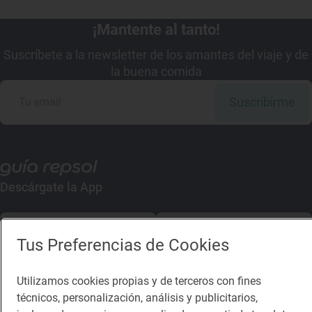
¡Mantente al tanto!
Suscríbete a la newsletter de los amantes del viaje y de
la buena comida
Suscribirme
Descárgate la App
App Store
Google Play
Tus Preferencias de Cookies
Guía Repsol
Enlaces
Utilizamos cookies propias y de terceros con fines
técnicos, personalización, análisis y publicitarios,
Comer
Contacto