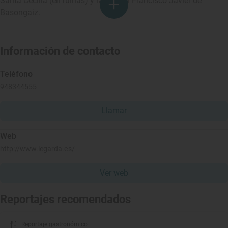
Santa Cecilia (en ruinas) y la de San Francisco Javier de
Basongaiz.
Información de contacto
Teléfono
948344555
Llamar
Web
http://www.legarda.es/
Ver web
Reportajes recomendados
Reportaje gastronómico