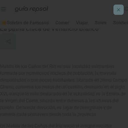
Matilla de los Caños del Río
Soletes de Famosos
Comer
Viajar
Soles
Solete
La patria chica de Venancio Blanco
Matilla de los Caños del Río es una localidad salmantina
formada por numerosos núcleos de población, la mayoría
despoblados o con pocos habitantes. Ubicada en pleno Campo
Charro, conserva los restos de un castillo, destruido en el siglo
XVI, aunque lo más destacado en la actualidad es la Ermita de
la Virgen del Cueto, situada entre dehesas a las afueras del
pueblo. De honda devoción, es lugar de peregrinaje y de
romería cada primavera desde toda la provincia.
En Matilla de los Caños del Río nació el insigne escultor