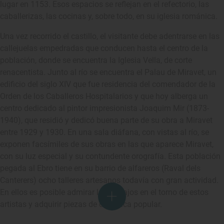
lugar en 1153. Esos espacios se reflejan en el refectorio, las
caballerizas, las cocinas y, sobre todo, en su iglesia románica.
Una vez recorrido el castillo, el visitante debe adentrarse en las
callejuelas empedradas que conducen hasta el centro de la
población, donde se encuentra la Iglesia Vella, de corte
renacentista. Junto al río se encuentra el Palau de Miravet, un
edificio del siglo XIV que fue residencia del comendador de la
Orden de los Caballeros Hospitalarios y que hoy alberga un
centro dedicado al pintor impresionista Joaquim Mir (1873-
1940), que residió y dedicó buena parte de su obra a Miravet
entre 1929 y 1930. En una sala diáfana, con vistas al río, se
exponen facsímiles de sus obras en las que aparece Miravet,
con su luz especial y su contundente orografía. Esta población
pegada al Ebro tiene en su barrio de alfareros (Raval dels
Canterers) ocho talleres artesanos todavía con gran actividad.
En ellos es posible admirar los trabajos en el torno de estos
artistas y adquirir piezas de cerámica popular.