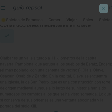
Olaibar
Soletes de Famosos
Comer
Viajar
Soles
Solete
Construcciones medievales en Olave
Olaibar es un valle situado a 11 kilómetros de la capital
navarra, Pamplona, que agrupa a los pueblos de Beraiz, Endériz
(el más poblado, con una centena de vecinos), Olaiz, Olave,
Osacain, Osabide y Zandio. En la capital, Olave, se encuentra
una iglesia, la de San Pedro, que es una construcción con torre
de origen medieval aunque a lo largo de su historia han sido
numerosos los cambios a los que se ha visto sometida. Lo que
sí conserva de sus orígenes es una ventana abocinada y la
portada del siglo XIII.