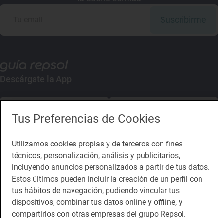
Suscribirme
Descárgate la App
App Store
Google Play
Tus Preferencias de Cookies
Guía Repsol
Enlaces
Utilizamos cookies propias y de terceros con fines
técnicos, personalización, análisis y publicitarios,
Comer
Contacto
incluyendo anuncios personalizados a partir de tus datos.
Estos últimos pueden incluir la creación de un perfil con
Viajar
Sala de prensa
tus hábitos de navegación, pudiendo vincular tus
Dormir
Canal de ética
dispositivos, combinar tus datos online y offline, y
compartirlos con otras empresas del grupo Repsol.