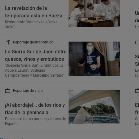
La revelación de la
U
temporada está en Baeza
r
Restaurante ‘Vandelvira’ (Baeza,
Jaén)
Ho
Reportaje gastronómico
La Sierra Sur de Jaén entre
S
quesos, vinos y embutidos
S
'Quesería Sierra Sur’; 'Embutidos La
Abuela Laura’; ‘Bodegas
Es
Campoameno y Marcelino Serrano’
(J
Reportaje de viaje
¡Al abordaje!... de los ríos y
E
rías de la península
f
Paseos en barco por ríos y mares de
Qu
España
(J