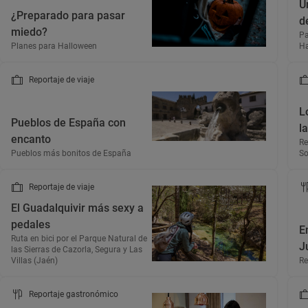
U
¿Preparado para pasar
d
miedo?
Pa
Planes para Halloween
Ha
Reportaje de viaje
L
Pueblos de España con
l
encanto
Re
Pueblos más bonitos de España
So
Reportaje de viaje
El Guadalquivir más sexy a
pedales
E
Ruta en bici por el Parque Natural de
J
las Sierras de Cazorla, Segura y Las
Villas (Jaén)
Re
Reportaje gastronómico