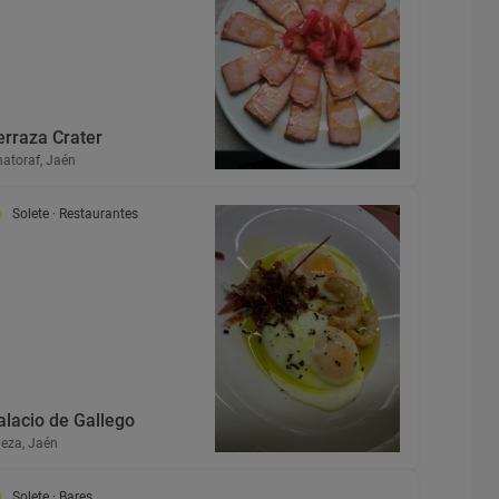
erraza Crater
natoraf, Jaén
Solete
· Restaurantes
alacio de Gallego
eza, Jaén
Solete
· Bares