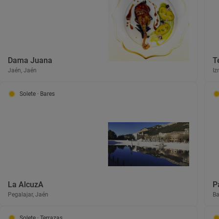
Dama Juana
T
Jaén, Jaén
Iz
Solete
· Bares
La AlcuzA
P
Pegalajar, Jaén
Ba
Solete
· Terrazas