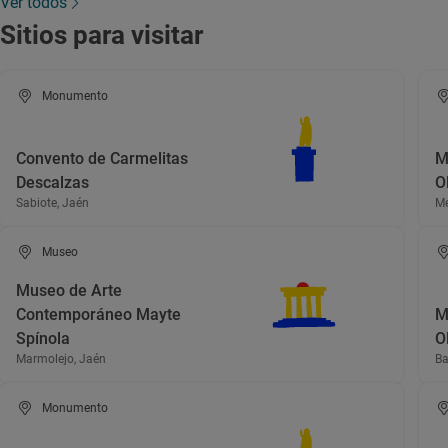
Ver todos
Sitios para visitar
Monumento
Convento de Carmelitas
M
Descalzas
O
Sabiote, Jaén
Me
Museo
Museo de Arte
Contemporáneo Mayte
M
Spínola
O
Marmolejo, Jaén
Ba
Monumento