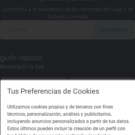
Suscríbete a la newsletter de los amantes del viaje y de
la buena comida
Suscribirme
Descárgate la App
App Store
Google Play
Tus Preferencias de Cookies
Guía Repsol
Enlaces
Utilizamos cookies propias y de terceros con fines
técnicos, personalización, análisis y publicitarios,
Comer
Contacto
incluyendo anuncios personalizados a partir de tus datos.
Viajar
Sala de prensa
Estos últimos pueden incluir la creación de un perfil con