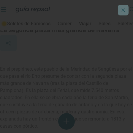
Urroz-Villa
Soletes de Famosos
Comer
Viajar
Soles
Solete
La segunda plaza más grande de Navarra
En el prepirineo, este pueblo de la Merindad de Sangüesa por el
que pasa el río Erro presume de contar con la segunda plaza
más grande de Navarra (tras la plaza del Castillo de
Pamplona). Es la plaza del Ferial, que mide 7.540 metros
cuadrados. En ella se celebra cada año la feria de San Martín,
que sustituye a la feria de ganado de antaño y en la que hoy se
ofrecen piezas de orfebrería, madera y gastronomía. En esta
explanada hay un frontón cubierto que se remonta a 1813 y
casas con pórtico.