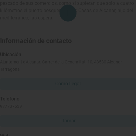
pescado de sus comercios, como si supieran que solo a cuatro
kilómetros el puerto pesquero de las Casas de Alcanar, hijo del
mediterráneo, las espera.
Información de contacto
Ubicación
Ajuntament d'Alcanar, Carrer de la Generalitat, 10, 43530 Alcanar,
Tarragona
Cómo llegar
Teléfono
977737639
Llamar
Web