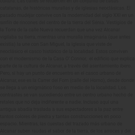
cultura. Las calles se retuercen en un conjunto de casas
catalanas, de históricas murallas y de iglesias neoclásicas. El
pasado mudéjar convive con la modernidad del siglo XXI en un
sinfín de rincones del centro de la tierra del Sénia. Vestigios de
la Torre de la calle Nueva recuerdan que una vez Alcanar
vigilaba su tierra, mientras una muralla imaginaria (que antes
existía) la une con San Miguel, la iglesia que viste de
neoclásico el casco histórico de la localidad. Estos conviven
con el modernismo de la Casa O’ Connor, el edificio que explica
parte de la cultura de Alcanar, a través del asentamiento íbero.
Pero, si hay un punto de encuentro en el casco urbano de
Alcanar, ese es la Carrer del Forn (calle del Horno), desde donde
se llega a un enigmático foso en medio de la localidad. Los
contrastes se van sucediendo entre un centro urbano hecho de
retales que no deja indiferente a nadie. Incluso aquí una
antigua abadía traslada a sus espectadores a la paz entre
tantos colores de piedra y tantas construcciones en poco
espacio. Mientras, las cuestas del trazado más urbano de
Alcanar suben raudas el sabor de la tierra, de los arroces y del