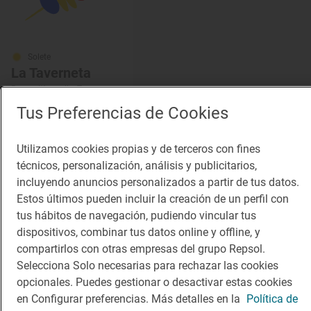
Solete
La Taverneta
Bares · L'Ampolla, Tarragona
Tus Preferencias de Cookies
Utilizamos cookies propias y de terceros con fines
¡Mantente al tanto!
técnicos, personalización, análisis y publicitarios,
Suscríbete a la newsletter de los amantes del viaje y de
incluyendo anuncios personalizados a partir de tus datos.
la buena comida
Estos últimos pueden incluir la creación de un perfil con
tus hábitos de navegación, pudiendo vincular tus
Suscribirme
dispositivos, combinar tus datos online y offline, y
compartirlos con otras empresas del grupo Repsol.
Selecciona Solo necesarias para rechazar las cookies
opcionales. Puedes gestionar o desactivar estas cookies
en Configurar preferencias. Más detalles en la
Política de
Descárgate la App