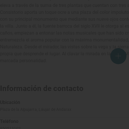
eleva a través de la suma de tres plantas que cuentan con tres a
Consistorio aporta un toque ocre a una plaza del color impoluto.
con su principal monumento que mediante sus nueve ojos conte
la villa. Junto a él, la fuente barroca del siglo XVII le otorga 
caños, empiezan a entonar las notas musicales que han sido crea
entremezcla el aroma popular con la máxima monumentalidad,
Naturaleza. Desde el mirador, las vistas sobre la vega y la sier
propia que desprende el lugar. Al clavar la mirada en la Plaza M
marcada personalidad.
Información de contacto
Ubicación
Plaza de la Alpujarra, Láujar de Andarax
Teléfono
950513103