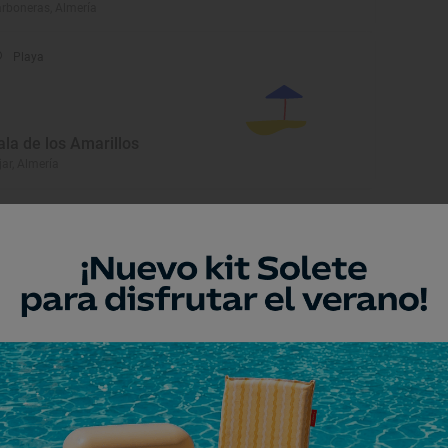
rboneras, Almería
Playa
ala de los Amarillos
jar, Almería
eresar