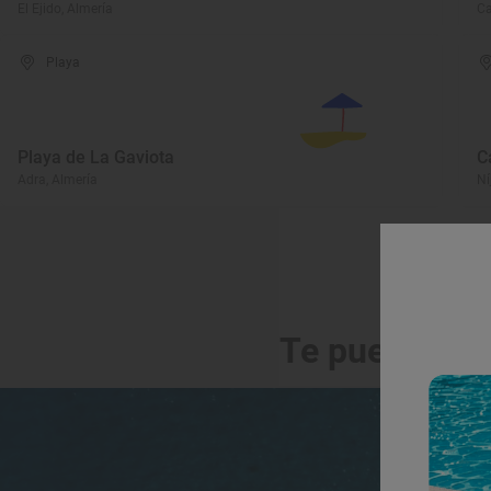
El Ejido, Almería
Ca
Playa
Playa de La Gaviota
C
Adra, Almería
Ní
Te puede int