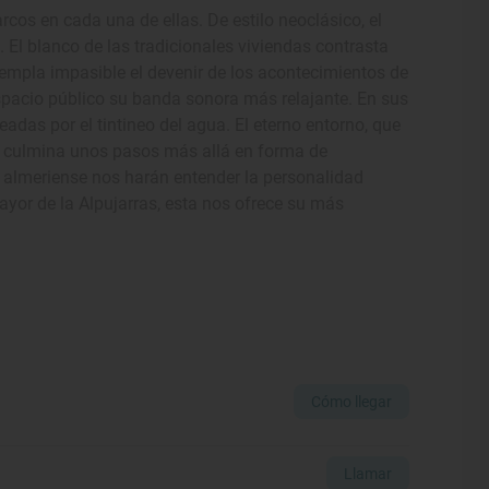
rcos en cada una de ellas. De estilo neoclásico, el
 El blanco de las tradicionales viviendas contrasta
mpla impasible el devenir de los acontecimientos de
al espacio público su banda sonora más relajante. En sus
das por el tintineo del agua. El eterno entorno, que
 culmina unos pasos más allá en forma de
ra almeriense nos harán entender la personalidad
ayor de la Alpujarras, esta nos ofrece su más
Cómo llegar
Llamar