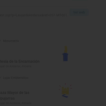
Ver web
acion.xsp?p=LaujardeAndarax&ref=057-MT-001
Monumento
glesia de la Encarnación
ujar de Andarax, Almería
Lugar Emblemático
laza Mayor de las
lpujarras
ujar de Andarax, Almería