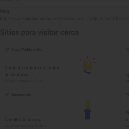
Web
http://www.laujardeandarax.es/Servicios/cmsdipro/index.nsf/inform
Sitios para visitar cerca
Lugar Emblemático
Conjunto urbano de Láujar
de Andarax
I
Láujar de Andarax, Almería
Lá
Monumento
P
Castillo. Alcazaba
A
Láujar de Andarax, Almería
Lá