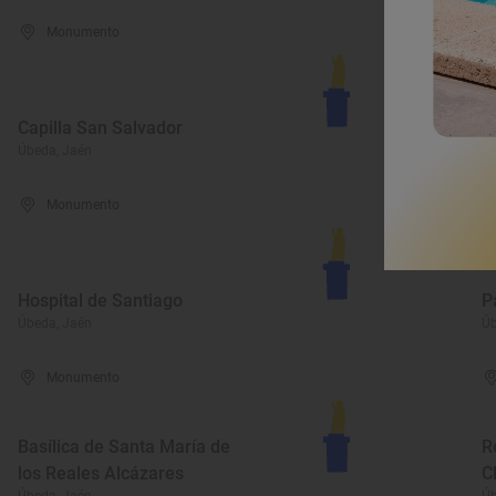
Monumento
A
Capilla San Salvador
V
Úbeda, Jaén
Úb
Monumento
Hospital de Santiago
P
Úbeda, Jaén
Úb
Monumento
Basílica de Santa María de
R
los Reales Alcázares
C