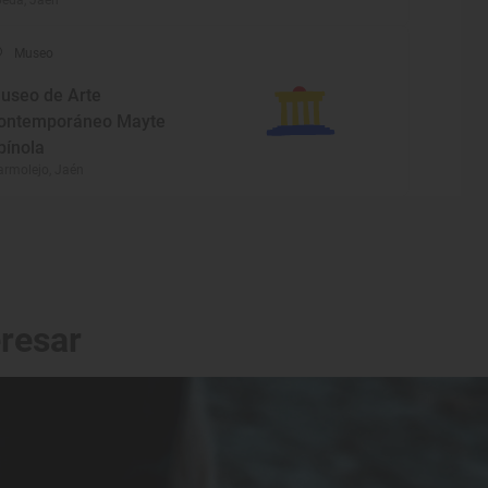
eda, Jaén
Museo
useo de Arte
ontemporáneo Mayte
pínola
rmolejo, Jaén
eresar