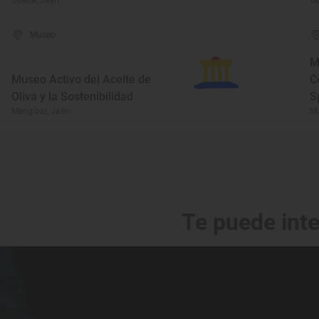
Úbeda, Jaén
Úb
Museo
M
Museo Activo del Aceite de
C
Oliva y la Sostenibilidad
S
Mengíbar, Jaén
Ma
Te puede int