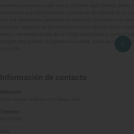
ubetenses porque por ella sale la cofradía cada Viernes Santo.
artesonado que cubre nuestras cabezas es de madera; es una res
con sus entramados geométricos evocando los tiempos en los 
principal, separada de las demás por arcos ojivales sobre column
mayor, nos recibe la talla de un Cristo crucificado, el de los 'Cu
imagen muy potente. Si giramos la cabeza, hacia las capillas,
coloridos.
Información de contacto
Ubicación
Plaza Vázquez de Molina, s/n. Úbeda, Jaen
Teléfono
953756583
Web