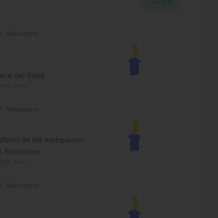
Ver web
Monumento
orre del Reloj
eda, Jaén
Monumento
alacio de los marqueses
e Bussianos
eda, Jaén
Monumento