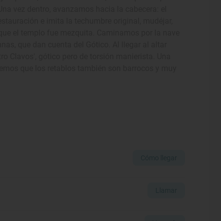
 Una vez dentro, avanzamos hacia la cabecera: el
tauración e imita la techumbre original, mudéjar,
que el templo fue mezquita. Caminamos por la nave
as, que dan cuenta del Gótico. Al llegar al altar
atro Clavos', gótico pero de torsión manierista. Una
 vemos que los retablos también son barrocos y muy
Cómo llegar
Llamar