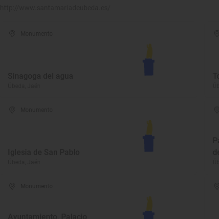
http://www.santamariadeubeda.es/
Monumento
Sinagoga del agua
T
Úbeda, Jaén
Úb
Monumento
P
Iglesia de San Pablo
d
Úbeda, Jaén
Úb
Monumento
Ayuntamiento, Palacio