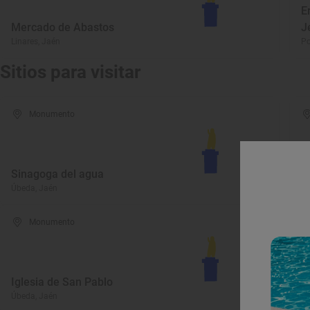
E
Mercado de Abastos
J
Linares, Jaén
Po
Sitios para visitar
Monumento
Sinagoga del agua
T
Úbeda, Jaén
Úb
Monumento
M
Iglesia de San Pablo
Ú
Úbeda, Jaén
Úb