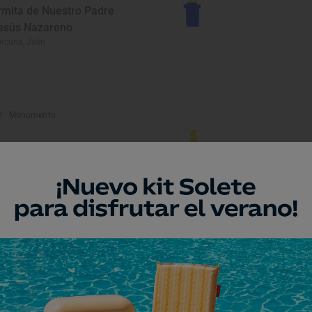
rmita de Nuestro Padre
esús Nazareno
rcuna, Jaén
Monumento
orre del Reloj
eda, Jaén
Museo
useo Arqueológico de
beda
eda, Jaén