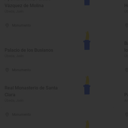
Vázquez de Molina
H
Úbeda, Jaén
Úb
Monumento
B
Palacio de los Busianos
l
Úbeda, Jaén
Úb
Monumento
Real Monasterio de Santa
Clara
P
Úbeda, Jaén
An
Monumento