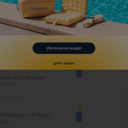
Monumento
yuntamiento, Palacio
ázquez de Molina
eda, Jaén
Monumento
alacio de los Busianos
eda, Jaén
Monumento
eal Monasterio de Santa
lara