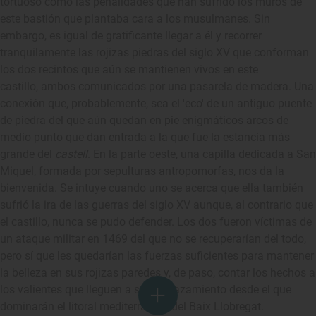
tortuoso como las penalidades que han sufrido los muros de
este bastión que plantaba cara a los musulmanes. Sin
embargo, es igual de gratificante llegar a él y recorrer
tranquilamente las rojizas piedras del siglo XV que conforman
los dos recintos que aún se mantienen vivos en este
castillo, ambos comunicados por una pasarela de madera. Una
conexión que, probablemente, sea el 'eco' de un antiguo puente
de piedra del que aún quedan en pie enigmáticos arcos de
medio punto que dan entrada a la que fue la estancia más
grande del
castell
. En la parte oeste, una capilla dedicada a San
Miquel, formada por sepulturas antropomorfas, nos da la
bienvenida. Se intuye cuando uno se acerca que ella también
sufrió la ira de las guerras del siglo XV aunque, al contrario que
el castillo, nunca se pudo defender. Los dos fueron víctimas de
un ataque militar en 1469 del que no se recuperarían del todo,
pero sí que les quedarían las fuerzas suficientes para mantener
la belleza en sus rojizas paredes y, de paso, contar los hechos a
los valientes que lleguen a su emplazamiento desde el que
dominarán el litoral mediterránero del Baix Llobregat.