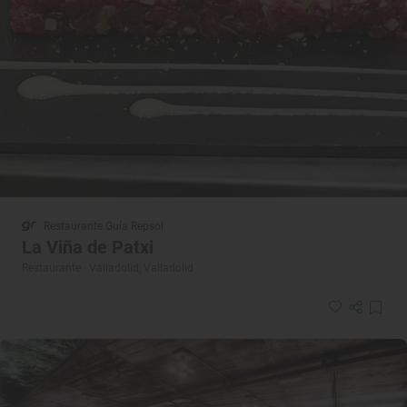
Restaurante Guía Repsol
La Viña de Patxi
Restaurante · Valladolid, Valladolid