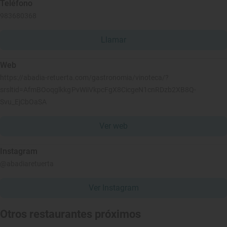
Teléfono
983680368
Llamar
Web
https://abadia-retuerta.com/gastronomia/vinoteca/?
srsltid=AfmBOoqglkkgPvWiiVkpcFgX8CicgeN1cnRDzb2XB8Q-
Svu_EjCbOaSA
Ver web
Instagram
@abadiaretuerta
Ver Instagram
Otros restaurantes próximos