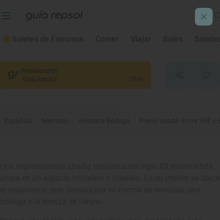
Vinoteca Abadía Retuerta
Soletes de Famosos
Comer
Viajar
Soles
Solete
Sardón de Duero
, Valladolid
Restaurante
Guía Repsol
2026
Española
Mercado
Vinoteca Bodega
Precio desde: Entre 35€ y 
Una impresionante abadía románica del siglo XII reconvertida
ahora en un espacio hostelero y hotelero. En su interior se ubica
el restaurante, que destaca por su cocina de mercado, una
bodega y la terraza de verano.