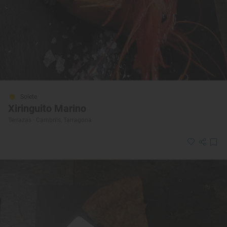
Solete
Xiringuito Marino
Terrazas · Cambrils, Tarragona