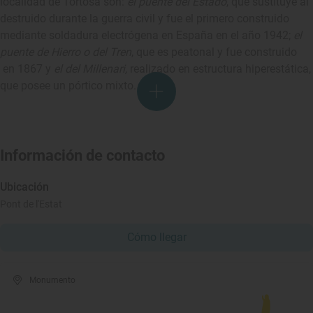
localidad de Tortosa son:
el puente del Estado
, que sustituye al
destruido durante la guerra civil y fue el primero construido
mediante soldadura electrógena en España en el año 1942;
el
puente de Hierro o del Tren
, que es peatonal y fue construido
en 1867 y
el del Millenari,
realizado en estructura hiperestática,
que posee un pórtico mixto.
Información de contacto
Ubicación
Pont de l'Estat
Cómo llegar
Monumento