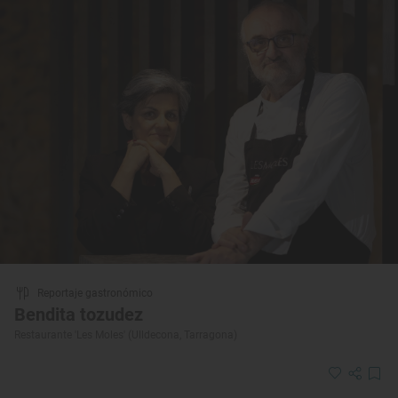
Reportaje gastronómico
Bendita tozudez
Restaurante 'Les Moles' (Ulldecona, Tarragona)