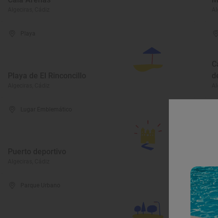
Algeciras, Cádiz
Al
Playa
C
Playa de El Rinconcillo
d
Algeciras, Cádiz
Al
Lugar Emblemático
Puerto deportivo
P
Algeciras, Cádiz
Al
Parque Urbano
I