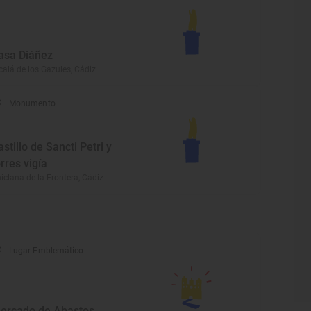
asa Diáñez
calá de los Gazules, Cádiz
Monumento
astillo de Sancti Petri y
orres vigía
iclana de la Frontera, Cádiz
Lugar Emblemático
ercado de Abastos