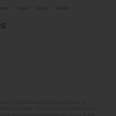
omer
Viajar
Soles
Soletes
as
el que se han localizado restos arqueológicos de
atada en el siglo I. Se sitúa sobre una meseta al sur
 que se produjera el soterramiento del cauce a finales