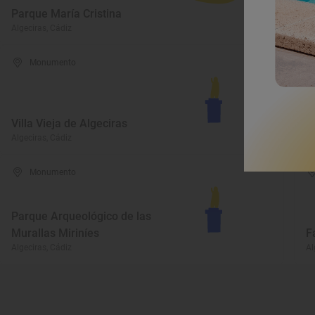
Parque María Cristina
d
Algeciras, Cádiz
Al
Monumento
Villa Vieja de Algeciras
C
Algeciras, Cádiz
Al
Monumento
Parque Arqueológico de las
Murallas Miriníes
F
Algeciras, Cádiz
Al