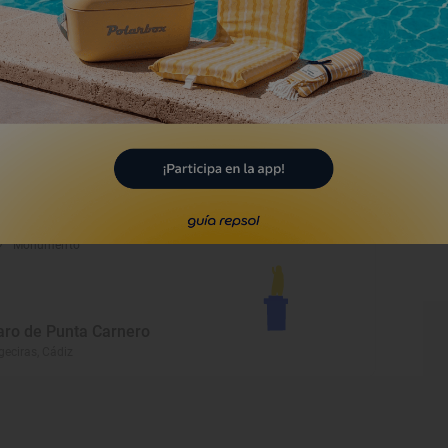
e Palma
geciras, Cádiz
Monumento
asa consistorial
geciras, Cádiz
Monumento
aro de Punta Carnero
geciras, Cádiz