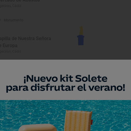
geciras, Cádiz
Monumento
apilla de Nuestra Señora
e Europa
geciras, Cádiz
Playa
laya de Getares
geciras, Cádiz
Monumento
glesia de Nuestra Señora