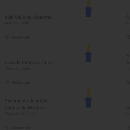
Villa Vieja de Algeciras
C
Algeciras, Cádiz
Al
Monumento
H
Faro de Punta Carnero
A
Algeciras, Cádiz
Al
Monumento
Yacimiento de Iptuci -
Cabezo de Hortales
C
Prado del Rey, Cádiz
Co
Monumento