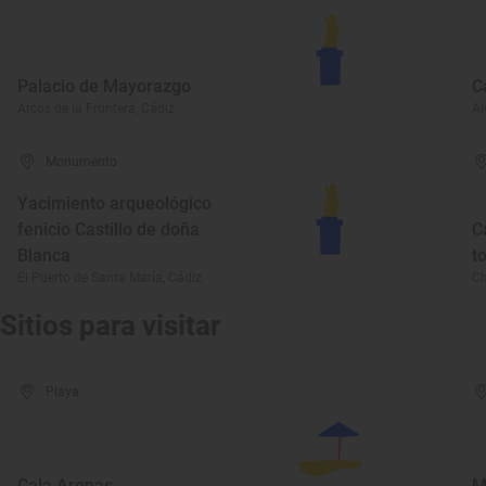
Palacio de Mayorazgo
C
Arcos de la Frontera, Cádiz
Al
Monumento
Yacimiento arqueológico
fenicio Castillo de doña
C
Blanca
t
El Puerto de Santa María, Cádiz
Ch
Sitios para visitar
Playa
Cala Arenas
M