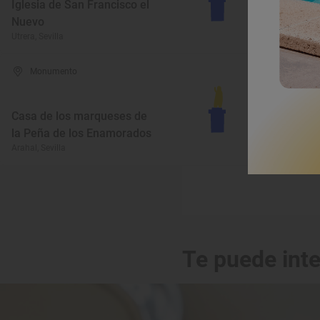
Iglesia de San Francisco el
E
Nuevo
d
Utrera, Sevilla
Al
Monumento
Casa de los marqueses de
la Peña de los Enamorados
B
Arahal, Sevilla
Pa
Te puede int