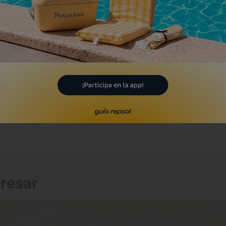
rmita de Nuestra Señora
e las Angustias
anís, Sevilla
Monumento
años Árabes
lomares del Río, Sevilla
eresar