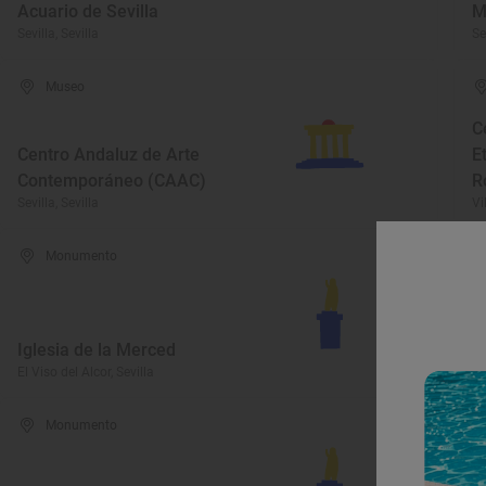
Acuario de Sevilla
M
Sevilla, Sevilla
Se
Museo
C
Centro Andaluz de Arte
E
Contemporáneo (CAAC)
R
Sevilla, Sevilla
Vi
Monumento
R
I
Iglesia de la Merced
R
El Viso del Alcor, Sevilla
Lo
Monumento