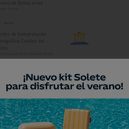
useo de Bellas Artes
villa, Sevilla
Museo
entro de Interpretación
tnográfica Camino del
ocío
llamanrique de la Condesa, Sevilla
Monumento
ecinto Amurallado de
lipula Minor, en el Cortijo de
epla
s Corrales, Sevilla
Monumento