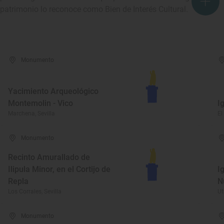
patrimonio lo reconoce como Bien de Interés Cultural.
Monumento
Yacimiento Arqueológico
Montemolin - Vico
I
Marchena, Sevilla
El
Monumento
Recinto Amurallado de
Ilipula Minor, en el Cortijo de
I
Repla
N
Los Corrales, Sevilla
Ut
Monumento