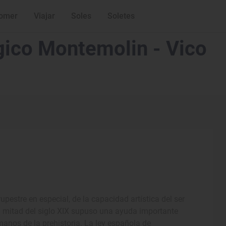
omer
Viajar
Soles
Soletes
ico Montemolin - Vico
rupestre en especial, de la capacidad artística del ser
 mitad del siglo XIX supuso una ayuda importante
manos de la prehistoria. La ley española de