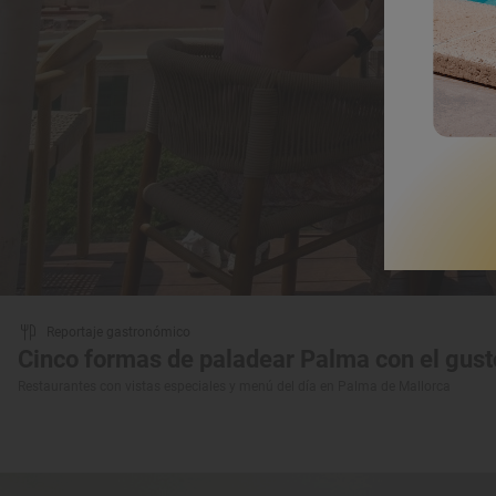
Reportaje gastronómico
Cinco formas de paladear Palma con el gusto
Restaurantes con vistas especiales y menú del día en Palma de Mallorca