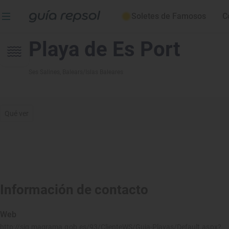
Soletes de Famosos
C
Playa de Es Port
Ses Salines
, Balears/Islas Baleares
Qué ver
Información de contacto
Web
http://sig.magrama.gob.es/93/ClienteWS/Guia-Playas/Default.aspx?