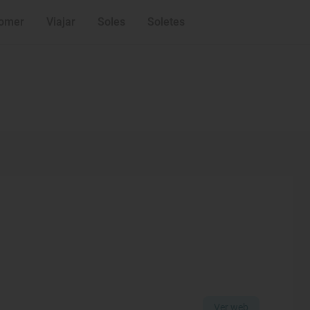
omer
Viajar
Soles
Soletes
Ver web