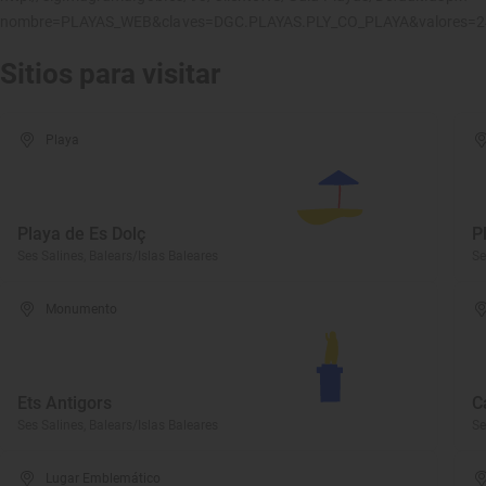
nombre=PLAYAS_WEB&claves=DGC.PLAYAS.PLY_CO_PLAYA&valores=
Sitios para visitar
Playa
Playa de Es Dolç
P
Ses Salines, Balears/Islas Baleares
Se
Monumento
Ets Antigors
C
Ses Salines, Balears/Islas Baleares
Se
Lugar Emblemático