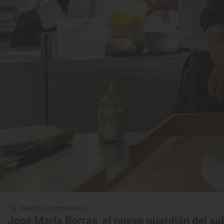
Reportaje gastronómico
José María Borrás, el nuevo guardián del s