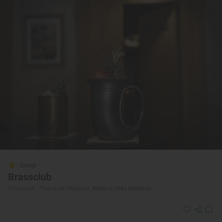
Solete
Brassclub
Vinotecas · Palma de Mallorca, Balears/Islas Baleares