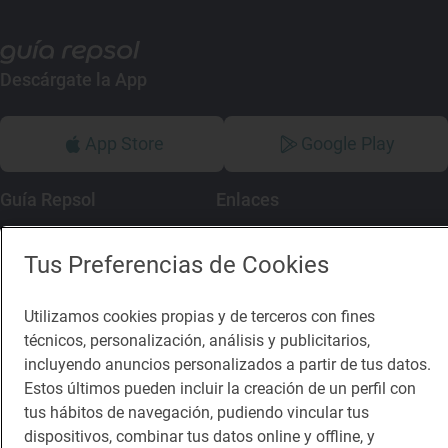
Descárgate la App
App Store
Google Play
Guía Repsol
Enlaces
Comer
Contacto
Tus Preferencias de Cookies
Viajar
Sala de prensa
Utilizamos cookies propias y de terceros con fines
Dormir
Canal de ética
técnicos, personalización, análisis y publicitarios,
incluyendo anuncios personalizados a partir de tus datos.
Estos últimos pueden incluir la creación de un perfil con
tus hábitos de navegación, pudiendo vincular tus
dispositivos, combinar tus datos online y offline, y