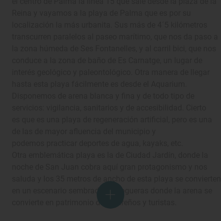
el centro de Palma la línea 15 que sale desde la plaza de la
Reina y vayamos a la playa de Palma que es por su
localización la más urbanita. Sus más de 4´5 kilómetros
transcurren paralelos al paseo marítimo, que nos da paso a
la zona húmeda de Ses Fontanelles, y al carril bici, que nos
conduce a la zona de baño de Es Carnatge, un lugar de
interés geológico y paleontológico. Otra manera de llegar
hasta esta playa fácilmente es desde el Aquarium.
Disponemos de arena blanca y fina y de todo tipo de
servicios: vigilancia, sanitarios y de accesibilidad. Cierto
es que es una playa de regeneración artificial, pero es una
de las de mayor afluencia del municipio y
podemos practicar deportes de agua, kayaks, etc.
Otra emblemática playa es la de Ciudad Jardín, donde la
noche de San Juan cobra aquí gran protagonismo y nos
saluda y los 35 metros de ancho de esta playa se convierten
en un escenario sembrado de hogueras donde la arena se
convierte en patrimonio de lugareños y turistas.