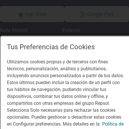
App Store
Google Play
Guía Repsol
Enlaces
Comer
Contacto
Tus Preferencias de Cookies
Viajar
Sala de prensa
Utilizamos cookies propias y de terceros con fines
Dormir
Canal de ética
técnicos, personalización, análisis y publicitarios,
incluyendo anuncios personalizados a partir de tus datos.
Estos últimos pueden incluir la creación de un perfil con
tus hábitos de navegación, pudiendo vincular tus
dispositivos, combinar tus datos online y offline, y
Política de privacidad
Política de cookies
Nota legal
compartirlos con otras empresas del grupo Repsol.
Condiciones del servicio
Selecciona Solo necesarias para rechazar las cookies
© Repsol S.A. 2000
- 2026
opcionales. Puedes gestionar o desactivar estas cookies
en Configurar preferencias. Más detalles en la
Política de