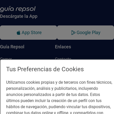
Descárgate la App
App Store
Google Play
Guía Repsol
Enlaces
Comer
Contacto
Tus Preferencias de Cookies
Viajar
Sala de prensa
Dormir
Canal de ética
Utilizamos cookies propias y de terceros con fines técnicos,
personalización, análisis y publicitarios, incluyendo
anuncios personalizados a partir de tus datos. Estos
últimos pueden incluir la creación de un perfil con tus
hábitos de navegación, pudiendo vincular tus dispositivos,
combinar tus datos online y offline, y compartirlos con