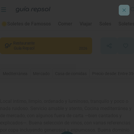
El Del Medio
Soletes de Famosos
Comer
Viajar
Soles
Solete
Madrid
, Madrid
Restaurante
Guía Repsol
2026
Mediterránea
Mercado
Casa de comidas
Precio desde: Entre 35
Local intimo, limpio, ordenado y luminoso, tranquilo y poco o
nada ruidoso. Servicio amable y atento, Cocina mediterránea y
de mercado, con algunos fuera de carta —bien cantados y
explicados—. Buena selección de vinos, con varias referencias
por copa incluyendo generosos y espumosos. Buena dominio