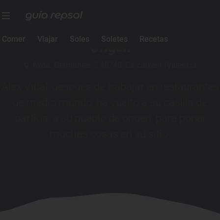
1 Sol Guía Repsol
Comer
Viajar
Soles
Soletes
Recetas
Origen
Avda. Germanies 3 46740, Carcaixent (Valencia)
Àlex Vidal, después de trabajar en restaurantes
de medio mundo, ha vuelto a su casilla de
partida, a su pueblo de origen, para poner
muchas cosas en su sitio.