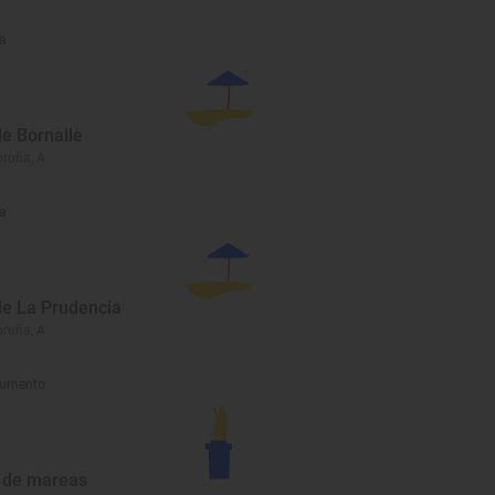
a
de Bornalle
oruña, A
a
de La Prudencia
oruña, A
umento
 de mareas