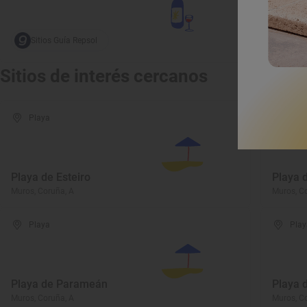
Sitios Guía Repsol
Sitios de interés cercanos
Playa
Play
Playa de Esteiro
Playa 
Muros, Coruña, A
Muros, C
Playa
Play
Playa de Parameán
Playa 
Muros, Coruña, A
Muros, C