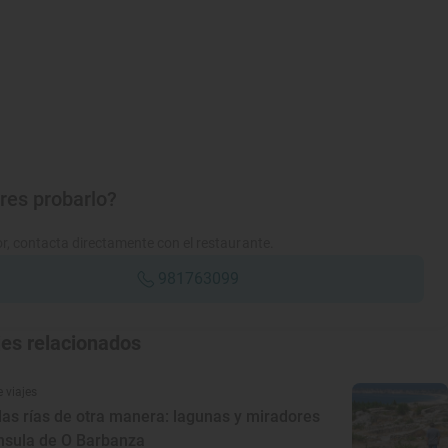
res probarlo?
r, contacta directamente con el restaurante.
981763099
jes relacionados
 viajes
las rías de otra manera: lagunas y miradores
ínsula de O Barbanza