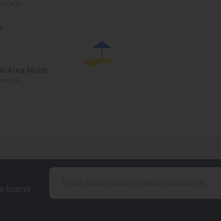
oruña, A
a
de Area Maior
oruña, A
la buena