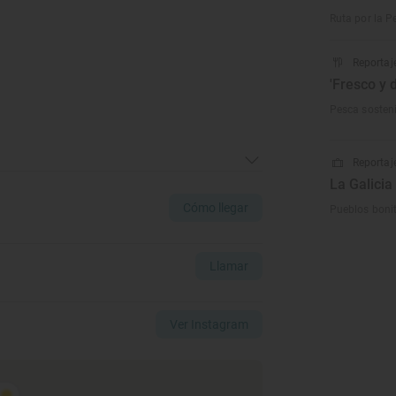
Ruta por la P
Reportaj
'Fresco y 
Pesca sosteni
Reportaje
La Galici
Cómo llegar
Pueblos bonit
Llamar
Ver Instagram