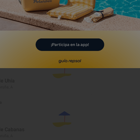
a
de Uhía
oruña, A
a
de Cabanas
oruña, A