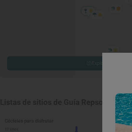
Explorar sitios cerc
Listas de sitios de Guía Repsol
Cócteles para disfrutar
17 sitios