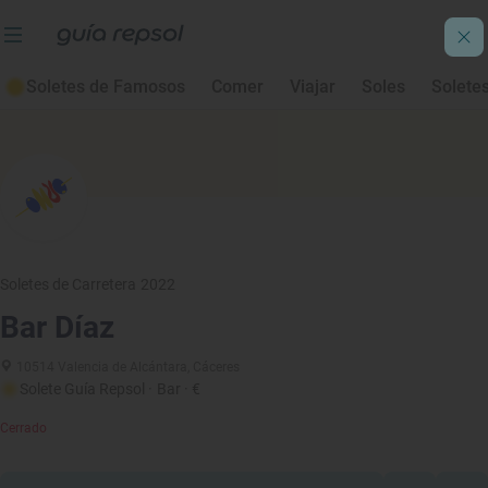
Soletes de Famosos
Comer
Viajar
Soles
Solete
Soletes de Carretera 2022
Bar Díaz
10514 Valencia de Alcántara, Cáceres
Solete Guía Repsol
· Bar
· €
Cerrado