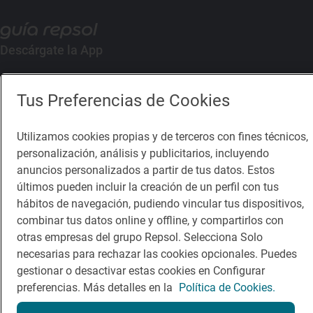
Descárgate la App
App Store
Google Play
Tus Preferencias de Cookies
Guía Repsol
Enlaces
Utilizamos cookies propias y de terceros con fines técnicos,
personalización, análisis y publicitarios, incluyendo
Comer
Contacto
anuncios personalizados a partir de tus datos. Estos
últimos pueden incluir la creación de un perfil con tus
Viajar
Sala de prensa
hábitos de navegación, pudiendo vincular tus dispositivos,
Dormir
Canal de ética
combinar tus datos online y offline, y compartirlos con
otras empresas del grupo Repsol. Selecciona Solo
necesarias para rechazar las cookies opcionales. Puedes
gestionar o desactivar estas cookies en Configurar
preferencias. Más detalles en la
Política de Cookies.
Política de privacidad
Política de cookies
Nota legal