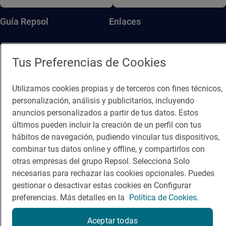
Guía Repsol
Enlaces
Comer
Contacto
Tus Preferencias de Cookies
Viajar
Sala de prensa
Dormir
Canal de ética
Utilizamos cookies propias y de terceros con fines técnicos,
personalización, análisis y publicitarios, incluyendo
anuncios personalizados a partir de tus datos. Estos
últimos pueden incluir la creación de un perfil con tus
hábitos de navegación, pudiendo vincular tus dispositivos,
combinar tus datos online y offline, y compartirlos con
Política de privacidad
Política de cookies
Nota legal
otras empresas del grupo Repsol. Selecciona Solo
necesarias para rechazar las cookies opcionales. Puedes
Condiciones del servicio
© Repsol S.A. 2000
- 2026
gestionar o desactivar estas cookies en Configurar
preferencias. Más detalles en la
Política de Cookies.
Aceptar todas