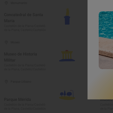
Monumento
Parq
Concatedral de Santa
María
Parque
Castellón de la Plana/Castelló
Castellón
de la Plana, Castelló/Castellón
de la Pla
Museo
Mon
Museo de Historia
Militar
Castell
Castellón de la Plana/Castelló
Castellón
de la Plana, Castelló/Castellón
de la Pla
Parque Urbano
Mus
Parque Mérida
Museo 
Castellón de la Plana/Castelló
Castellón
de la Plana, Castelló/Castellón
de la Pla