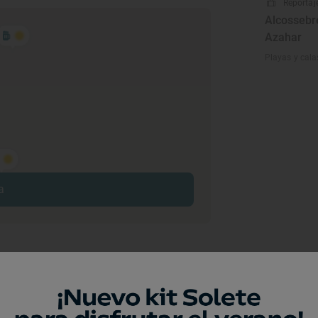
Reportaje
Alcossebre
Azahar
Playas y cala
a