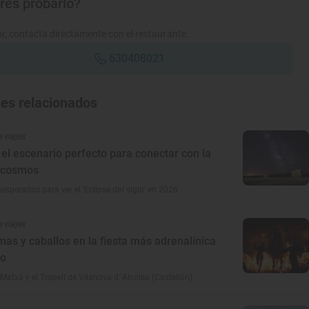
res probarlo?
r, contacta directamente con el restaurante.
630408021
jes relacionados
 viajes
el escenario perfecto para conectar con la
 cosmos
esperados para ver el ‘Eclipse del siglo’ en 2026
 viajes
mas y caballos en la fiesta más adrenalínica
no
 Matxà y el Tropell de Vilanova d´Alcolea (Castellón)