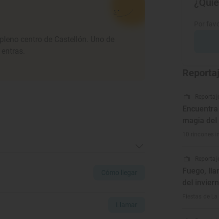
¿Quie
Por favo
 pleno centro de Castellón. Uno de
 entras.
Reporta
Reportaje
Encuentra 
magia del
10 rincones in
Reportaje
Fuego, lla
Cómo llegar
del invier
Fiestas de La
Llamar