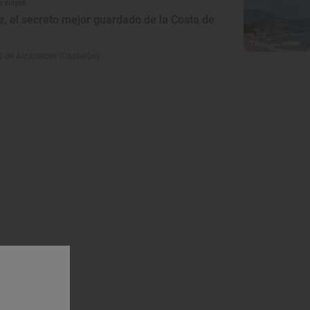
 viajes
, el secreto mejor guardado de la Costa de
s de Alcossebre (Castellón)