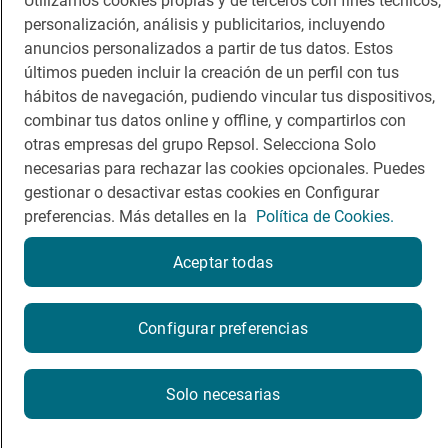
Utilizamos cookies propias y de terceros con fines técnicos,
personalización, análisis y publicitarios, incluyendo
Comer
Contacto
anuncios personalizados a partir de tus datos. Estos
últimos pueden incluir la creación de un perfil con tus
Viajar
Sala de prensa
hábitos de navegación, pudiendo vincular tus dispositivos,
Dormir
Canal de ética
combinar tus datos online y offline, y compartirlos con
otras empresas del grupo Repsol. Selecciona Solo
necesarias para rechazar las cookies opcionales. Puedes
gestionar o desactivar estas cookies en Configurar
preferencias. Más detalles en la
Política de Cookies.
Política de privacidad
Política de cookies
Nota legal
Aceptar todas
Condiciones del servicio
Reserva una mesa
© Repsol S.A. 2000
- 2026
Configurar preferencias
Reservar
Haz una reserva en Guía Repsol y disfruta de
beneficios
Solo necesarias
exclusivos.