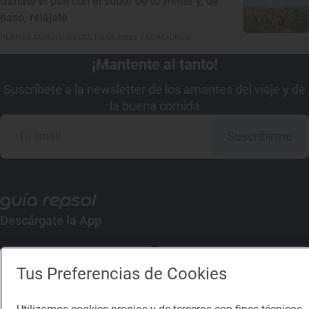
Gánate el pan con el sudor de tu frente y, de
paso, relájate
PLANES AGROTURISTAS PARA estas VACACIONES
¡Mantente al tanto!
Suscríbete a la newsletter de los amantes del viaje y de
la buena comida
Suscribirme
Descárgate la App
App Store
Google Play
Tus Preferencias de Cookies
Guía Repsol
Enlaces