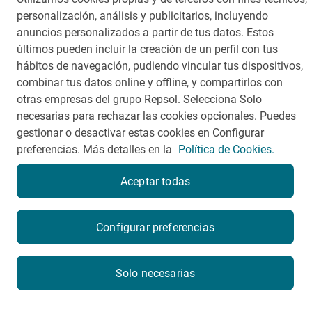
personalización, análisis y publicitarios, incluyendo
Dormir
Canal de ética
anuncios personalizados a partir de tus datos. Estos
últimos pueden incluir la creación de un perfil con tus
hábitos de navegación, pudiendo vincular tus dispositivos,
combinar tus datos online y offline, y compartirlos con
otras empresas del grupo Repsol. Selecciona Solo
Política de privacidad
Política de cookies
Nota legal
necesarias para rechazar las cookies opcionales. Puedes
Condiciones del servicio
gestionar o desactivar estas cookies en Configurar
© Repsol S.A. 2000
- 2026
preferencias. Más detalles en la
Política de Cookies.
Aceptar todas
¿Quieres probarlo?
Configurar preferencias
Por favor, contacta directamente con el restaurante.
Solo necesarias
943421074